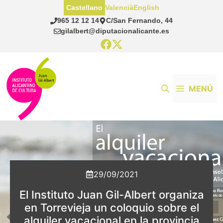
Saltar
Castellano
Valencià
English
al
965 12 12 14
C/San Fernando, 44
contenido
gilalbert@diputacionalicante.es
MENÚ
29/09/2021
El Instituto Juan Gil-Albert organiza
en Torrevieja un coloquio sobre el
alquiler vacacional en la provincia