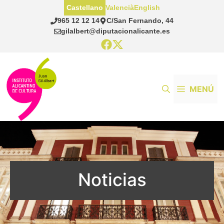
Saltar
Castellano
Valencià
English
al
965 12 12 14
C/San Fernando, 44
contenido
gilalbert@diputacionalicante.es
MENÚ
Noticias