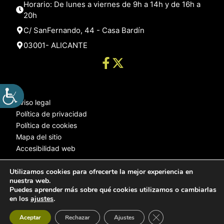
Horario: De lunes a viernes de 9h a 14h y de 16h a
20h
C/ SanFernando, 44 - Casa Bardín
03001- ALICANTE
Aviso legal
Política de privacidad
Política de cookies
Mapa del sitio
Accesibilidad web
Utilizamos cookies para ofrecerte la mejor experiencia en
nuestra web.
© 2025 Web desarrollada por el Servicio de Informática de Diputación
Puedes aprender más sobre qué cookies utilizamos o cambiarlas
de Alicante
en los
ajustes
.
Cerrar el banner de 
Aceptar
Rechazar
Ajustes