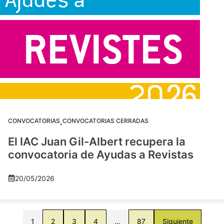
,
CONVOCATORIAS
CONVOCATORIAS CERRADAS
El IAC Juan Gil-Albert recupera la
convocatoria de Ayudas a Revistas
20/05/2026
1
2
3
4
…
87
Siguiente