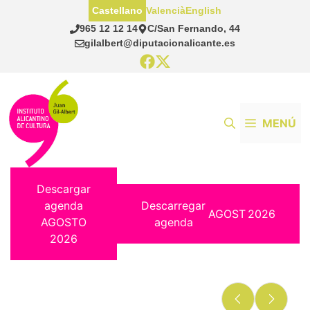
Saltar
Castellano
Valencià
English
al
965 12 12 14
C/San Fernando, 44
contenido
gilalbert@diputacionalicante.es
MENÚ
Descargar
agenda
Descarregar
AGOST
2026
AGOSTO
agenda
2026