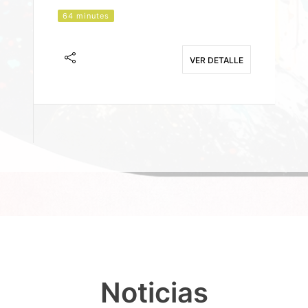
64 minutes
J
F
VER DETALLE
E
Noticias