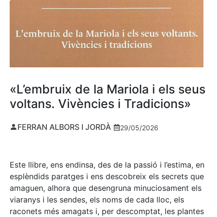
«L’embruix de la Mariola i els seus
voltans. Vivències i Tradicions»
FERRAN ALBORS I JORDÀ
29/05/2026
Este llibre, ens endinsa, des de la passió i l’estima, en
esplèndids paratges i ens descobreix els secrets que
amaguen, alhora que desengruna minuciosament els
viaranys i les sendes, els noms de cada lloc, els
raconets més amagats i, per descomptat, les plantes