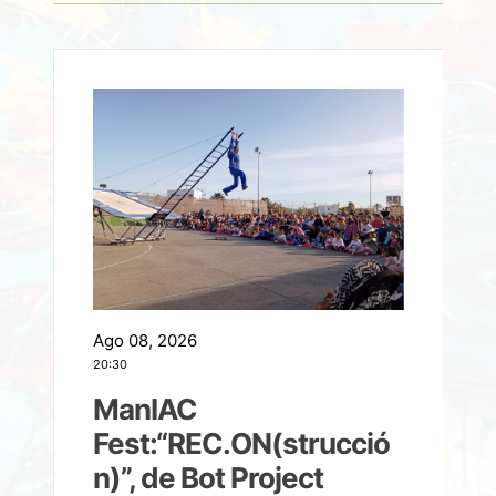
Ago 08, 2026
A
20:30
2
ManIAC
M
a
Fest:“REC.ON(strucció
l
n)”, de Bot Project