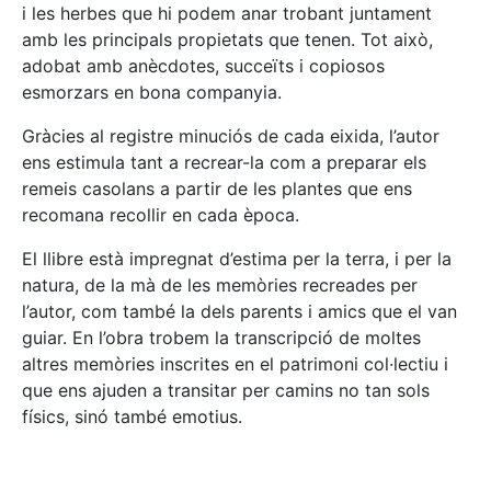
i les herbes que hi podem anar trobant juntament
amb les principals propietats que tenen. Tot això,
adobat amb anècdotes, succeïts i copiosos
esmorzars en bona companyia.
Gràcies al registre minuciós de cada eixida, l’autor
ens estimula tant a recrear-la com a preparar els
remeis casolans a partir de les plantes que ens
recomana recollir en cada època.
El llibre està impregnat d’estima per la terra, i per la
natura, de la mà de les memòries recreades per
l’autor, com també la dels parents i amics que el van
guiar. En l’obra trobem la transcripció de moltes
altres memòries inscrites en el patrimoni col·lectiu i
que ens ajuden a transitar per camins no tan sols
físics, sinó també emotius.