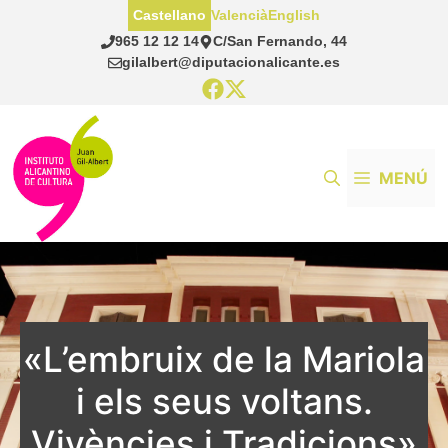
Saltar
Castellano
Valencià
English
al
965 12 12 14
C/San Fernando, 44
contenido
gilalbert@diputacionalicante.es
MENÚ
«L’embruix de la Mariola
i els seus voltans.
Vivències i Tradicions»