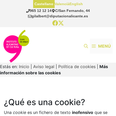
Saltar
Castellano
Valencià
English
al
965 12 12 14
C/San Fernando, 44
contenido
gilalbert@diputacionalicante.es
MENÚ
Estás en:
Inicio
|
Aviso legal
|
Política de cookies
|
Más
información sobre las cookies
¿Qué es una cookie?
Una
cookie
es un fichero de texto
inofensivo
que se