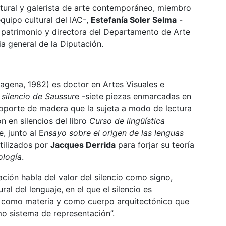
tural y galerista de arte contemporáneo, miembro
equipo cultural del IAC-,
Estefanía Soler Selma
-
 patrimonio y directora del Departamento de Arte
ria general de la Diputación.
agena, 1982) es doctor en Artes Visuales e
 silencio de Saussur
e -siete piezas enmarcadas en
soporte de madera que la sujeta a modo de lectura
n en silencios del libro
Curso de lingüística
, junto al E
nsayo sobre el origen de las lenguas
tilizados por
Jacques Derrida
para forjar su teoría
ología
.
lación habla del valor del silencio como signo,
l del lenguaje, en el que el silencio es
 como materia y como cuerpo arquitectónico que
mo sistema de representación
”.