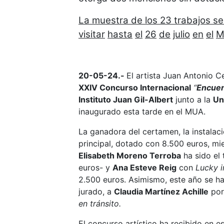
La muestra de los 23 trabajos s
visitar
hasta
el
26
de
julio
en
el
M
20-05-24.-
El artista Juan Antonio C
XXIV Concurso Internacional
“
Encuen
Instituto Juan Gil-Albert
junto a la
Un
inaugurado esta tarde en el MUA.
La ganadora del certamen, la instalac
principal, dotado con 8.500 euros, m
Elisabeth Moreno Terroba
ha sido el
euros- y
Ana Esteve Reig
con
Lucky 
2.500 euros. Asimismo, este año se ha
jurado, a
Claudia Martínez Achille
po
en tránsito.
El concurso artístico ha recibido en e