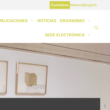
Castellano
Valencià
English
UBLICACIONES
NOTICIAS
ORGANISMO
SEDE ELECTRÓNICA