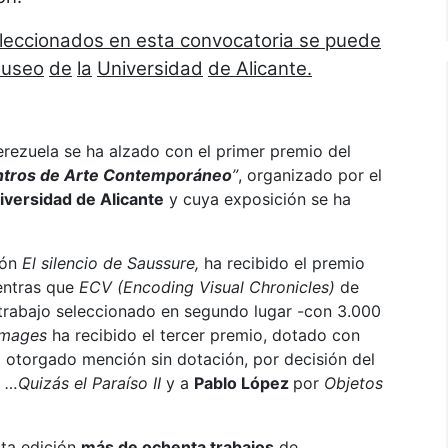
eleccionados en esta convocatoria se puede
useo
de
la
Universidad
de Alicante.
erezuela se ha alzado con el primer premio del
tros de Arte Contemporáneo
”
, organizado por el
iversidad de Alicante
y cuya exposición se ha
ión
El silencio de Saussure,
ha recibido el premio
ientras que
ECV (Encoding Visual Chronicles)
de
 trabajo seleccionado en segundo lugar -con 3.000
images
ha recibido el tercer premio, dotado con
 otorgado mención sin dotación, por decisión del
r
…Quizás el Paraíso II
y a
Pablo López
por
Objetos
sta edición
más de ochenta trabajos
de