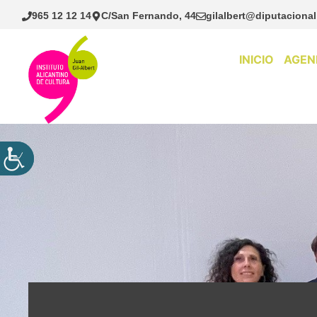
Saltar
965 12 12 14
C/San Fernando, 44
gilalbert@diputacional
al
contenido
INICIO
AGEN