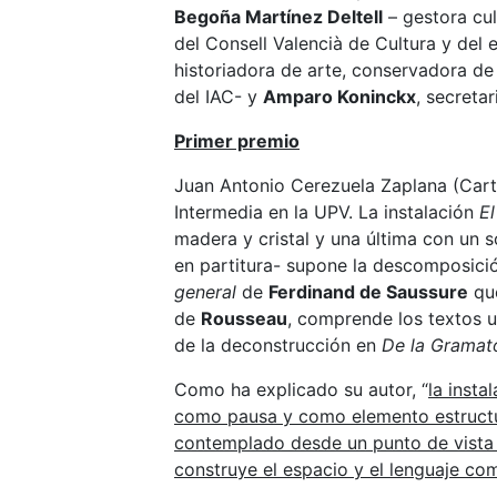
Begoña Martínez Deltell
– gestora cul
del Consell Valencià de Cultura y del 
historiadora de arte, conservadora de
del IAC- y
Amparo Koninckx
, secreta
Primer premio
Juan Antonio Cerezuela Zaplana (Cart
Intermedia en la UPV. La instalación
El
madera y cristal y una última con un 
en partitura- supone la descomposició
general
de
Ferdinand de Saussure
que
de
Rousseau
, comprende los textos u
de la deconstrucción en
De la Gramat
Como ha explicado su autor, “
la insta
como pausa y como elemento estructura
contemplado desde un punto de vista
construye el espacio y el lenguaje co