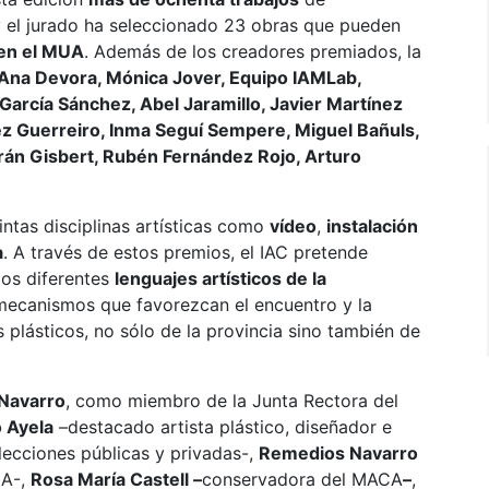
y el jurado ha seleccionado 23 obras que pueden
en el MUA
. Además de los creadores premiados, la
Ana Devora, Mónica Jover, Equipo IAMLab,
García Sánchez, Abel Jaramillo, Javier Martínez
ez Guerreiro, Inma Seguí Sempere, Miguel Bañuls,
rán Gisbert, Rubén Fernández Rojo, Arturo
ntas disciplinas artísticas como
vídeo
,
instalación
a
. A través de estos premios, el IAC pretende
los diferentes
lenguajes artísticos de la
mecanismos que favorezcan el encuentro y la
 plásticos, no sólo de la provincia sino también de
 Navarro
, como miembro de la Junta Rectora del
o Ayela
–destacado artista plástico, diseñador e
lecciones públicas y privadas-,
Remedios Navarro
UA-,
Rosa María Castell –
conservadora del MACA
–
,