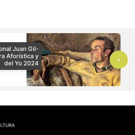
onal Juan Gil-
ra Aforística y
del Yo 2024
ULTURA