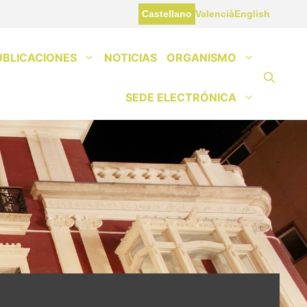
Castellano
Valencià
English
UBLICACIONES
NOTICIAS
ORGANISMO
SEDE ELECTRÓNICA