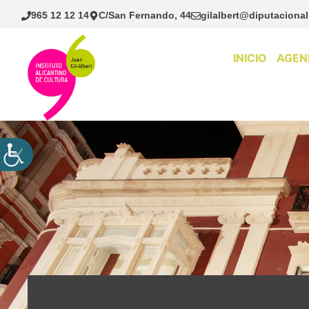
Saltar
965 12 12 14
C/San Fernando, 44
gilalbert@diputacional
al
contenido
INICIO
AGEN