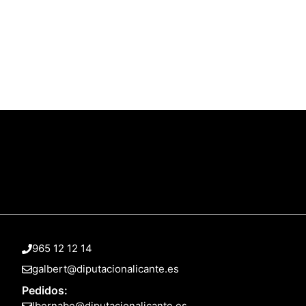
965 12 12 14
galbert@diputacionalicante.es
Pedidos:
lbernabe@diputacionalicante.es