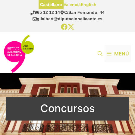
Saltar
Castellano
Valencià
English
al
965 12 12 14
C/San Fernando, 44
contenido
gilalbert@diputacionalicante.es
MENÚ
Concursos