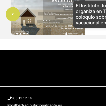
El Instituto J
organiza en T
coloquio sobr
vacacional en
965 12 12 14
galbert@diputacionalicante.es