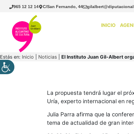
Saltar
965 12 12 14
C/San Fernando, 44
gilalbert@diputacional
al
contenido
INICIO
AGEN
Estás en:
Inicio
|
Noticias
|
El Instituto Juan Gil-Albert or
La propuesta tendrá lugar el pró
Uría, experto internacional en re
Julia Parra afirma que la confer
tema de actualidad de gran inte