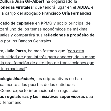
 Cultura Juan Gil-Albert
ha organizado la
monedas virutales’
que tendrá lugar en el
ADDA
, el
, a cargo del abogado
Francisco Uría Fernández
.
cado de capitales
en KPMG y socio principal de
izará uno de los temas económicos de máxima
uales y compartirá sus
reflexiones a propósito de
dos por los Bancos Centrales.
ra,
Julia Parra
, ha manifestado que “
con esta
tualidad de gran interés para conocer, de la mano
 la proliferación de este tipo de transacciones que
internacional
”.
cnología
blockchain
, los criptoactivos no han
ualmente a las puertas de las entidades
 Como experto internacional en regulación
s regulatorias y las iniciativas supervisoras
que
vo fenómeno.