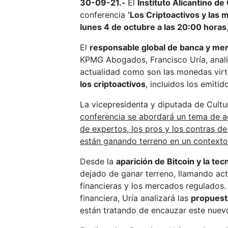
30-09-21.-
El
Instituto Alicantino de
conferencia
‘Los Criptoactivos y las 
lunes 4 de octubre a las 20:00 horas
El
responsable global de banca y mer
KPMG Abogados, Francisco Uría, anal
actualidad como son las monedas virt
los criptoactivos
, incluidos los emiti
La vicepresidenta y diputada de Cultu
conferencia se abordará un tema de ac
de expertos, los pros y los contras de
están ganando terreno en un contexto 
Desde la
aparición de Bitcoin y la te
dejado de ganar terreno, llamando act
financieras y los mercados regulados.
financiera, Uría analizará las
propuesta
están tratando de encauzar este nue