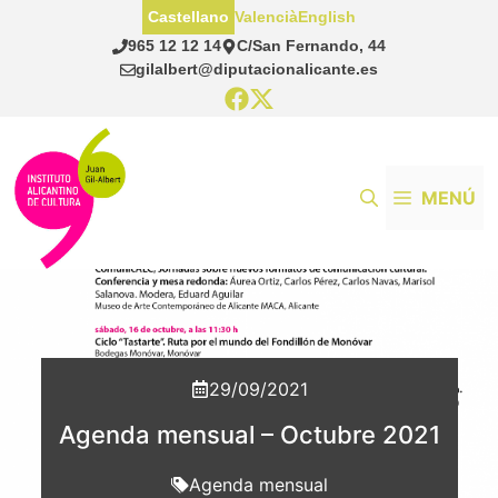
Saltar
Castellano
Valencià
English
al
965 12 12 14
C/San Fernando, 44
contenido
gilalbert@diputacionalicante.es
MENÚ
29/09/2021
Agenda mensual – Octubre 2021
Agenda mensual