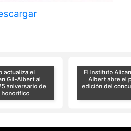
escargar
 actualiza el
El Instituto Alica
n Gil-Albert al
Albert abre el 
25 aniversario de
edición del concu
 honorífico