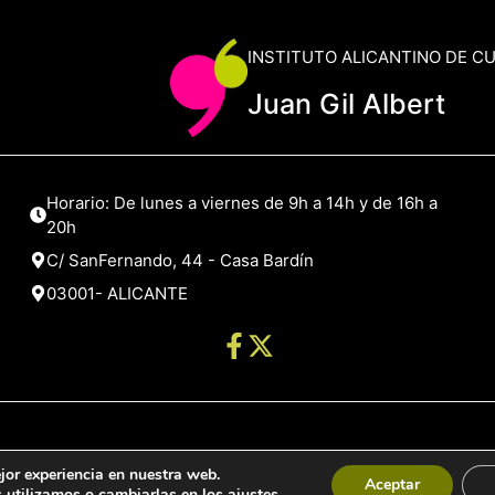
INSTITUTO ALICANTINO DE C
Juan Gil Albert
Horario: De lunes a viernes de 9h a 14h y de 16h a
20h
C/ SanFernando, 44 - Casa Bardín
03001- ALICANTE
jor experiencia en nuestra web.
de Alicante
Aceptar
 utilizamos o cambiarlas en los
ajustes
.