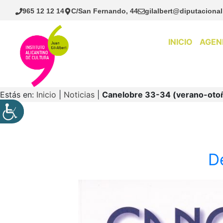
Saltar
965 12 12 14
C/San Fernando, 44
gilalbert@diputacional
al
contenido
INICIO
AGEN
Estás en:
Inicio
|
Noticias
|
Canelobre 33-34 (verano-otoñ
D