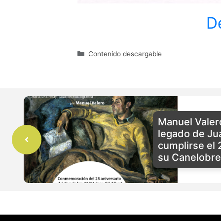
D
Categorías
Contenido descargable
Manuel Valero
legado de Jua
cumplirse el 
su Canelobre