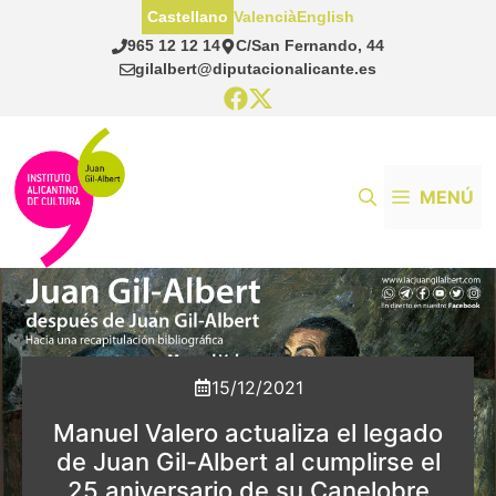
Saltar
Castellano
Valencià
English
al
965 12 12 14
C/San Fernando, 44
contenido
gilalbert@diputacionalicante.es
MENÚ
15/12/2021
Manuel Valero actualiza el legado
de Juan Gil-Albert al cumplirse el
25 aniversario de su Canelobre