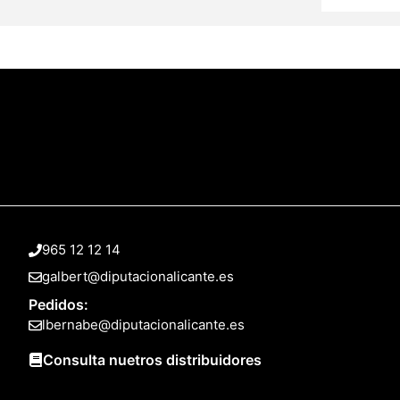
965 12 12 14
galbert@diputacionalicante.es
Pedidos:
lbernabe@diputacionalicante.es
Consulta nuetros distribuidores