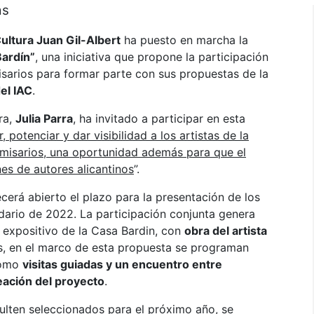
ras
Cultura Juan Gil-Albert
ha puesto en marcha la
Bardín”
, una iniciativa que propone la participación
isarios para formar parte con sus propuestas de la
el IAC
.
ra,
Julia Parra
, ha invitado a participar en esta
, potenciar y dar visibilidad a los artistas de la
comisarios, una oportunidad además para que el
es de autores alicantinos
”.
erá abierto el plazo para la presentación de los
dario de 2022. La participación conjunta genera
 expositivo de la Casa Bardin, con
obra del artista
, en el marco de esta propuesta se programan
como
visitas guiadas y un encuentro entre
reación del proyecto
.
sulten seleccionados para el próximo año, se