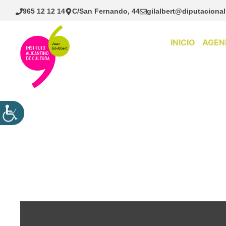
Saltar
965 12 12 14
C/San Fernando, 44
gilalbert@diputacional
al
contenido
INICIO
AGEN