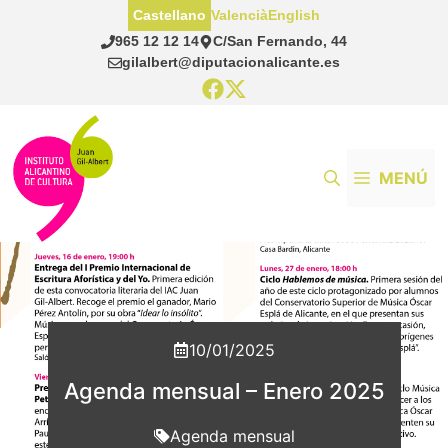
Saltar
Castellano
Valencià
English
al
965 12 12 14
C/San Fernando, 44
contenido
gilalbert@diputacionalicante.es
MENÚ
10/01/2025
Agenda mensual – Enero 2025
Agenda mensual