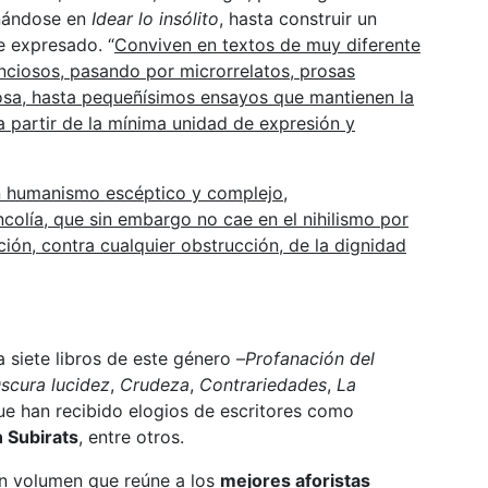
rnándose en
Idear lo insólito
, hasta construir un
 expresado. “
Conviven en textos de muy diferente
nciosos, pasando por microrrelatos, prosas
osa, hasta pequeñísimos ensayos que mantienen la
a partir de la mínima unidad de expresión y
 humanismo escéptico y complejo,
olía, que sin embargo no cae en el nihilismo por
ción, contra cualquier obstrucción, de la dignidad
a siete libros de este género –
Profanación del
scura lucidez
,
Crudeza
,
Contrariedades
,
La
ue han recibido elogios de escritores como
 Subirats
, entre otros.
un volumen que reúne a los
mejores aforistas