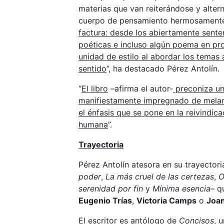
materias que van reiterándose y alte
cuerpo de pensamiento hermosamente
factura: desde los abiertamente sente
poéticas e incluso algún poema en pr
unidad de estilo al abordar los temas 
sentido
”, ha destacado Pérez Antolín.
“
El libro
–afirma el autor-
preconiza un
manifiestamente impregnado de melanc
el énfasis que se pone en la reivindica
humana
”.
Trayectoria
Pérez Antolín atesora en su trayectori
poder
,
La más cruel de las certezas
,
O
serenidad por fin
y
Mínima esencia
– q
Eugenio Trías
,
Victoria Camps
o
Joan
El escritor es antólogo de
Concisos
, 