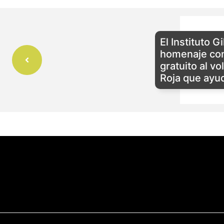
El Instituto G
homenaje con
gratuito al v
Roja que ayu