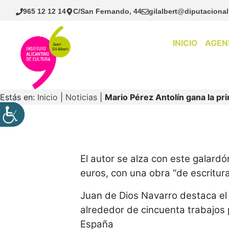
Saltar
965 12 12 14
C/San Fernando, 44
gilalbert@diputacional
al
contenido
INICIO
AGEN
Estás en:
Inicio
|
Noticias
|
Mario Pérez Antolín gana la pri
El autor se alza con este galardó
euros, con una obra “de escritura
Juan de Dios Navarro destaca el 
alrededor de cincuenta trabajos
España