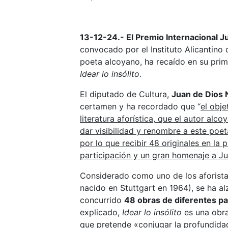
13-12-24.- El
Premio Internacional Ju
convocado por el Instituto Alicantino 
poeta alcoyano, ha recaído en su pri
Idear lo insólito
.
El diputado de Cultura,
Juan de Dios 
certamen y ha recordado que “
el obje
literatura aforística, que el autor alc
dar visibilidad y renombre a este poet
por lo que recibir 48 originales en la
participación y un gran homenaje a Ju
Considerado como uno de los aforistas
nacido en Stuttgart en 1964), se ha a
concurrido
48 obras de diferentes par
explicado,
Idear lo insólito
es una obr
que pretende «
conjugar la profundidad