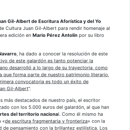
an Gil-Albert de Escritura Aforística y del Yo
de Cultura Juan Gil-Albert para rendir homenaje al
mera edición en
Mario Pérez Antolín
por su libro
Navarro
, ha dado a conocer la resolución de este
tivo de este galardón es tanto potenciar la
oyano desarrolló a lo largo de su trayectoria, como
a que forma parte de nuestro patrimonio literario,
 primera convocatoria es todo un éxito de
an Gil-Albert
”.
 más destacados de nuestro país, el escritor
lzado con los 5.000 euros del galardón, al que han
tes del territorio naciona
l. Como él mismo ha
a «
de escritura fragmentaria y fronteriza
» con la
 de pensamiento con la brillantez estilística. Los