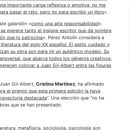
 una importante carga reflexiva o emotiva, no me
ara pasar el rato, pero no para escribir un libro
«.
ste galardón «
como una alta responsabilidad
«.
e se merece tanto el insigne escritor que da nombre
ión que lo patrocina
«. Pérez Antolín considera a
 literatura del siglo XX español. El estilo cuidado y
izan su obra son para mí un auténtico modelo. Su
transversal, que abarca todos los géneros creativos,
merecen colocar a Juan Gil-Albert entre las figuras
o Juan Gil-Albert,
Cristina Martínez
, ha afirmado
ra el premio que esta primera edición la haya
trayectoria destacada
”. Una elección que “no ha
 obras que se han presentado.
teratura, metafísica, sociología, psicología son