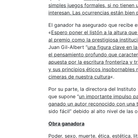
simples juegos formales, si no tienen
interesan. Las ocurrencias están bien p
El ganador ha asegurado que recibe e
«
Espero poner el listón a la altura qu
al premio como la prestigiosa instituc
Juan Gil-Albert “
una figura clave en la
el pensamiento profundo que caracter
apuesta por la escritura fronteriza y 
y sus principios éticos insobornables 
cimeras de nuestra cultura
«.
Por su parte, la directora del Institut
que supone “
un importante impulso pa
ganado un autor reconocido con una 
sido fácil” debido al alto nivel de las
Obra ganadora
Poder, sexo, muerte, ética, estética, li