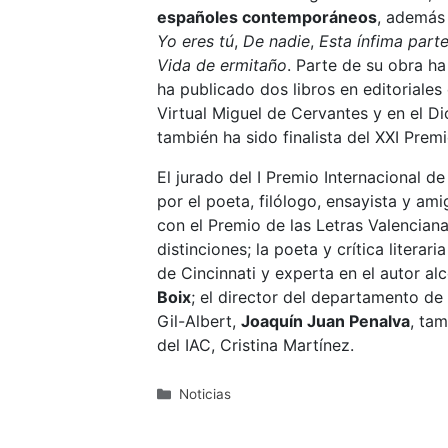
españoles contemporáneos
, además
Yo eres tú
,
De nadie
,
Esta ínfima parte
Vida de ermitaño
. Parte de su obra ha 
ha publicado dos libros en editoriales 
Virtual Miguel de Cervantes y en el Di
también ha sido finalista del XXI Premi
El jurado del I Premio Internacional de
por el poeta, filólogo, ensayista y am
con el Premio de las Letras Valencia
distinciones; la poeta y crítica literari
de Cincinnati y experta en el autor alc
Boix
; el director del departamento de 
Gil-Albert,
Joaquín Juan Penalva
, ta
del IAC, Cristina Martínez.
Categorías
Noticias