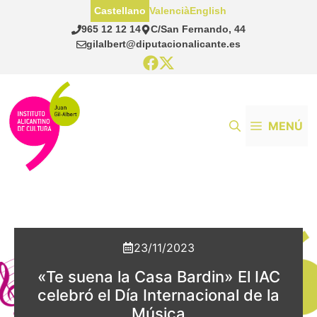
Saltar
Castellano
Valencià
English
al
965 12 12 14
C/San Fernando, 44
contenido
gilalbert@diputacionalicante.es
MENÚ
23/11/2023
«Te suena la Casa Bardin» El IAC
celebró el Día Internacional de la
Música