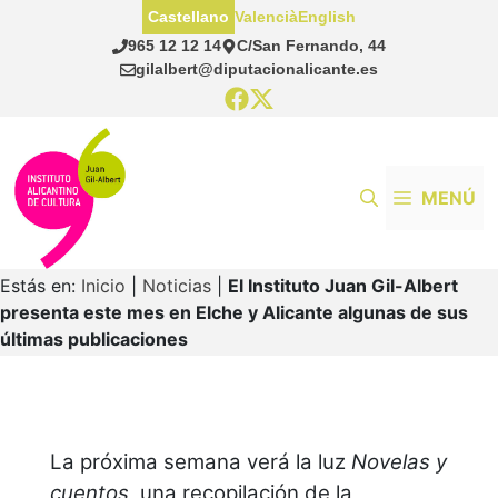
Saltar
Castellano
Valencià
English
al
965 12 12 14
C/San Fernando, 44
contenido
gilalbert@diputacionalicante.es
MENÚ
Estás en:
Inicio
|
Noticias
|
El Instituto Juan Gil-Albert
presenta este mes en Elche y Alicante algunas de sus
últimas publicaciones
La próxima semana verá la luz
Novelas y
cuentos,
una recopilación de la