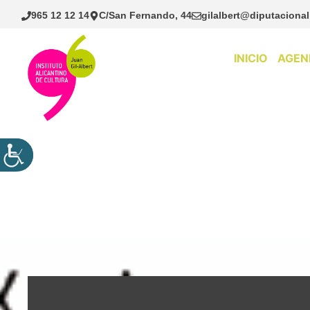
Saltar
965 12 12 14
C/San Fernando, 44
gilalbert@diputacional
al
contenido
INICIO
AGEN