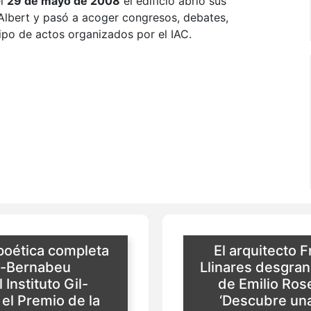
el
29 de mayo de 2008
el edificio abrió sus
Albert y pasó a acoger congresos, debates,
ipo de actos organizados por el IAC.
 poética completa
El arquitecto 
z-Bernabeu
Llinares desgrana
 Instituto Gil-
de Emilio Rose
 el Premio de la
‘Descubre una