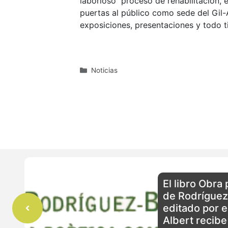
laborioso proceso de rehabilitación, 
puertas al público como sede del Gil-
exposiciones, presentaciones y todo t
Categorías
Noticias
El libro Obra
de Rodrígue
editado por el
Albert recibe