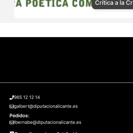
Crítica a la C
965 12 12 14
galbert@diputacionalicante.es
Pedidos:
lbernabe@diputacionalicante.es