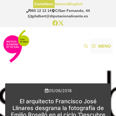
Saltar
Castellano
Valencià
English
al
965 12 12 14
C/San Fernando, 44
contenido
gilalbert@diputacionalicante.es
MENÚ
05/06/2018
El arquitecto Francisco José
Llinares desgrana la fotografía de
Emilio Roselló en el ciclo ‘Descubre