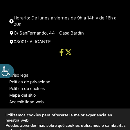
Horario: De lunes a viernes de 9h a 14h y de 16h a
20h
C/ SanFernando, 44 - Casa Bardín
03001- ALICANTE
Aviso legal
Política de privacidad
Política de cookies
Mapa del sitio
Accesibilidad web
Utilizamos cookies para ofrecerte la mejor experiencia en
nuestra web.
© 2025 Web desarrollada por el Servicio de Informática de Diputación
Puedes aprender más sobre qué cookies utilizamos o cambiarlas