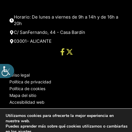
Horario: De lunes a viernes de 9h a 14h y de 16h a
20h
C/ SanFernando, 44 - Casa Bardín
03001- ALICANTE
Aviso legal
Política de privacidad
Política de cookies
Mapa del sitio
Accesibilidad web
Utilizamos cookies para ofrecerte la mejor experiencia en
nuestra web.
© 2025 Web desarrollada por el Servicio de Informática de Diputación
Puedes aprender más sobre qué cookies utilizamos o cambiarlas
de Alicante
en los
ajustes
.