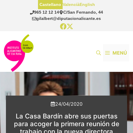
Saltar
Castellano
Valencià
English
al
965 12 12 14
C/San Fernando, 44
contenido
gilalbert@diputacionalicante.es
MENÚ
24/04/2020
La Casa Bardín abre sus puertas
para acoger la primera reunión de
trabajo con la nueva directora