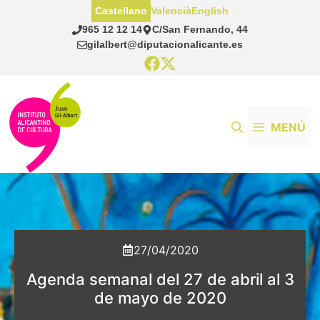
Saltar
Castellano
Valencià
English
al
965 12 12 14
C/San Fernando, 44
contenido
gilalbert@diputacionalicante.es
MENÚ
27/04/2020
Agenda semanal del 27 de abril al 3
de mayo de 2020