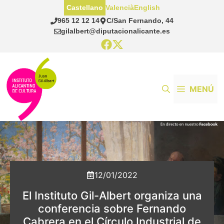
Saltar
Castellano
Valencià
English
al
965 12 12 14
C/San Fernando, 44
contenido
gilalbert@diputacionalicante.es
MENÚ
12/01/2022
El Instituto Gil-Albert organiza una
conferencia sobre Fernando
Cabrera en el Círculo Industrial de