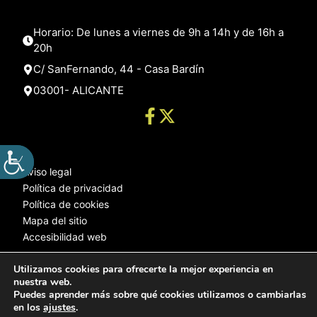
Horario: De lunes a viernes de 9h a 14h y de 16h a
20h
C/ SanFernando, 44 - Casa Bardín
03001- ALICANTE
Aviso legal
Política de privacidad
Política de cookies
Mapa del sitio
Accesibilidad web
Utilizamos cookies para ofrecerte la mejor experiencia en
nuestra web.
© 2025 Web desarrollada por el Servicio de Informática de Diputación
Puedes aprender más sobre qué cookies utilizamos o cambiarlas
de Alicante
en los
ajustes
.