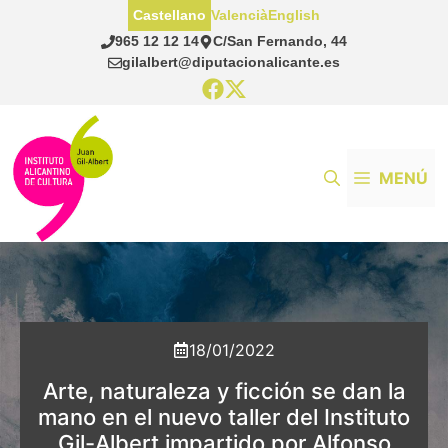
Saltar
Castellano
Valencià
English
al
965 12 12 14
C/San Fernando, 44
contenido
gilalbert@diputacionalicante.es
MENÚ
18/01/2022
Arte, naturaleza y ficción se dan la
mano en el nuevo taller del Instituto
Gil-Albert impartido por Alfonso