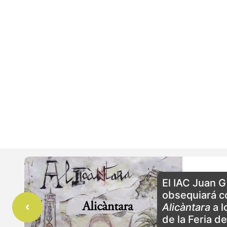
El IAC Juan G
obsequiará c
Alicàntara
a l
de la Feria de