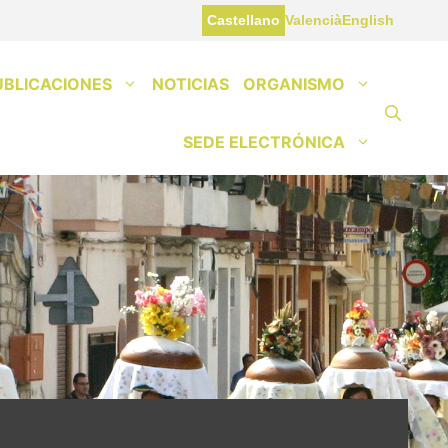
Castellano
Valencià
English
UBLICACIONES
NOTICIAS
ORGANISMO
SEDE ELECTRÓNICA