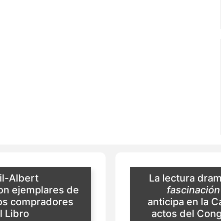
il-Albert
La lectura dra
on ejemplares de
fascinación
os compradores
anticipa en la C
l Libro
actos del Cong