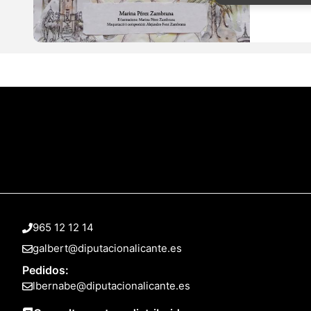
965 12 12 14
galbert@diputacionalicante.es
Pedidos:
lbernabe@diputacionalicante.es