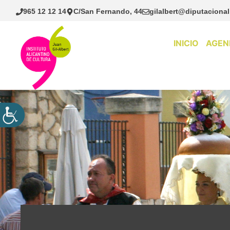
Saltar
965 12 12 14
C/San Fernando, 44
gilalbert@diputacional
al
contenido
INICIO
AGEN