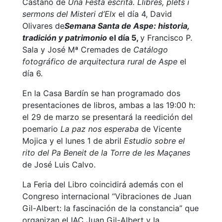
Castaño de
Una Festa escrita. Llibres, plets i
sermons del Misteri d’Elx
el día 4, David
Olivares de
Semana Santa de Aspe: historia,
tradición y patrimonio
el día 5,
y Francisco P.
Sala y José Mª Cremades de
Catálogo
fotográfico de arquitectura rural de Aspe
el
día 6.
En la Casa Bardín se han programado dos
presentaciones de libros, ambas a las 19:00 h:
el 29 de marzo se presentará la reedición del
poemario
La paz nos esperaba
de Vicente
Mojica y el lunes 1 de abril
Estudio sobre el
rito del Pa Beneit de la Torre de les Maçanes
de José Luis Calvo.
La Feria del Libro coincidirá además con el
Congreso internacional “Vibraciones de Juan
Gil-Albert: la fascinación de la constancia” que
organizan el IAC Juan Gil-Albert y la