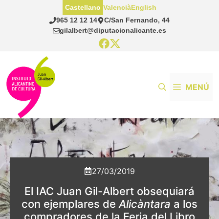
Saltar
Castellano
Valencià
English
al
965 12 12 14
C/San Fernando, 44
contenido
gilalbert@diputacionalicante.es
MENÚ
27/03/2019
El IAC Juan Gil-Albert obsequiará
con ejemplares de
Alicàntara
a los
compradores de la Feria del Libro