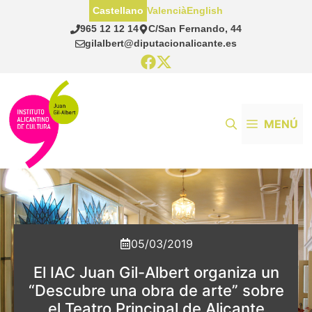
Saltar
Castellano
Valencià
English
al
965 12 12 14
C/San Fernando, 44
contenido
gilalbert@diputacionalicante.es
MENÚ
05/03/2019
El IAC Juan Gil-Albert organiza un
“Descubre una obra de arte” sobre
el Teatro Principal de Alicante