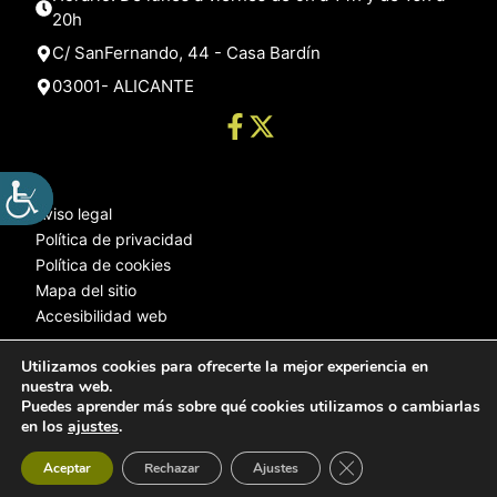
20h
C/ SanFernando, 44 - Casa Bardín
03001- ALICANTE
Aviso legal
Política de privacidad
Política de cookies
Mapa del sitio
Accesibilidad web
Utilizamos cookies para ofrecerte la mejor experiencia en
nuestra web.
© 2025 Web desarrollada por el Servicio de Informática de Diputación
Puedes aprender más sobre qué cookies utilizamos o cambiarlas
de Alicante
en los
ajustes
.
Cerrar el banner de 
Aceptar
Rechazar
Ajustes