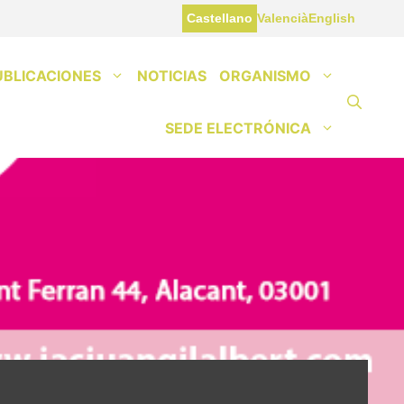
Castellano
Valencià
English
UBLICACIONES
NOTICIAS
ORGANISMO
SEDE ELECTRÓNICA