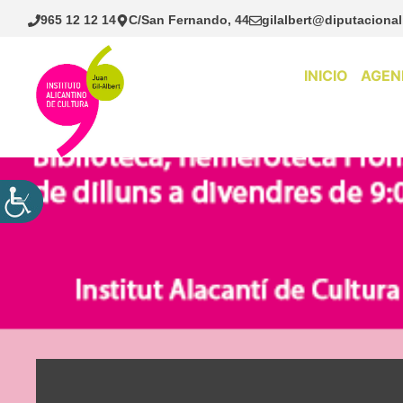
Saltar
965 12 12 14
C/San Fernando, 44
gilalbert@diputacional
al
contenido
INICIO
AGEN