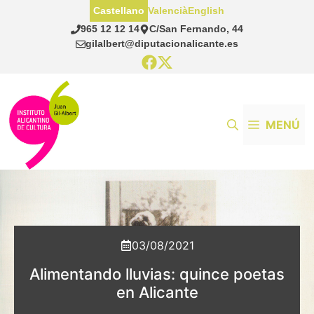
Saltar
Castellano
Valencià
English
al
965 12 12 14
C/San Fernando, 44
contenido
gilalbert@diputacionalicante.es
MENÚ
03/08/2021
Alimentando lluvias: quince poetas
en Alicante