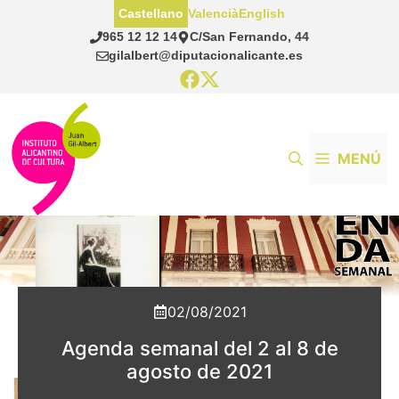
Saltar
Castellano
Valencià
English
al
965 12 12 14
C/San Fernando, 44
contenido
gilalbert@diputacionalicante.es
MENÚ
02/08/2021
Agenda semanal del 2 al 8 de
agosto de 2021