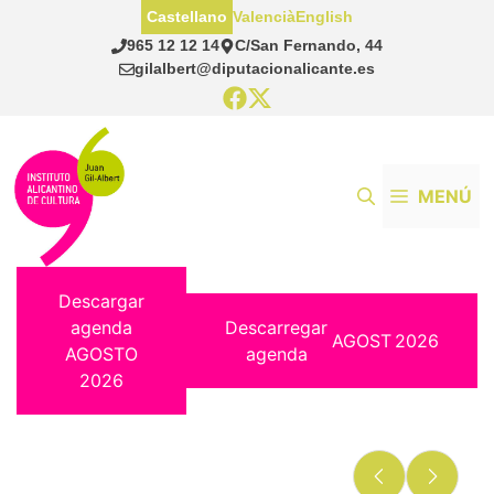
Saltar
Castellano
Valencià
English
al
965 12 12 14
C/San Fernando, 44
contenido
gilalbert@diputacionalicante.es
MENÚ
Descargar
agenda
Descarregar
AGOST
2026
AGOSTO
agenda
2026