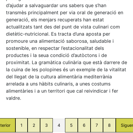
d’ajudar a salvaguardar uns sabers que s’han
transmès principalment per via oral de generació en
generació, els menjars recuperats han estat
actualitzats tant des del punt de vista culinari com
dietètic-nutricional. Es tracta d’una aposta per
promoure una alimentació saborosa, saludable i
sostenible, en respectar l’estacionalitat dels
productes i la seua condició d’autòctons i de
proximitat. La gramàtica culinària que està darrere de
la cuina de les polopines és un exemple de la vitalitat
del llegat de la cultura alimentària mediterrània
arrelada a uns hàbits culinaris, a unes costums
alimentàries i a un territori que cal reivindicar i fer
valdre.
terior
1
2
3
4
5
6
7
8
Sigue