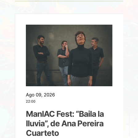
Ago 09, 2026
A
22:00
21
ManIAC Fest: “Baila la
a
lluvia”, de Ana Pereira
Cuarteto