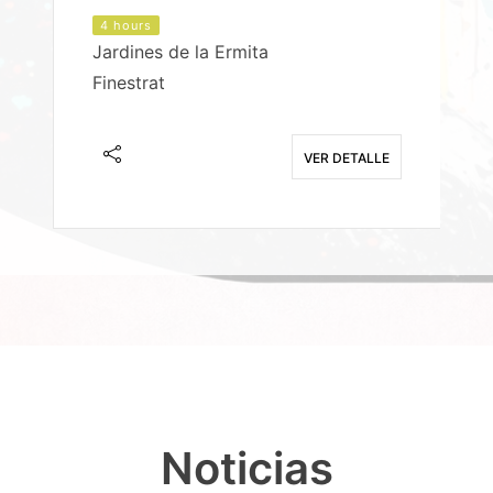
4 hours
Jardines de la Ermita
P
Finestrat
S
E
VER DETALLE
Noticias