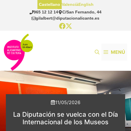
Saltar
Castellano
Valencià
English
al
965 12 12 14
C/San Fernando, 44
contenido
gilalbert@diputacionalicante.es
MENÚ
11/05/2026
La Diputación se vuelca con el Día
Internacional de los Museos