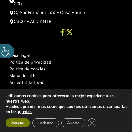
20h
C/ SanFernando, 44 - Casa Bardín
03001- ALICANTE
Aviso legal
Política de privacidad
Política de cookies
Mapa del sitio
Accesibilidad web
Utilizamos cookies para ofrecerte la mejor experiencia en
nuestra web.
© 2025 Web desarrollada por el Servicio de Informática de Diputación
Puedes aprender más sobre qué cookies utilizamos o cambiarlas
de Alicante
en los
ajustes
.
Cerrar el banner de 
Aceptar
Rechazar
Ajustes