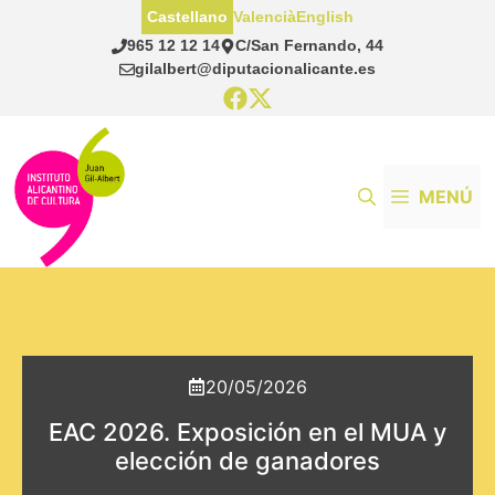
Saltar
Castellano
Valencià
English
al
965 12 12 14
C/San Fernando, 44
contenido
gilalbert@diputacionalicante.es
MENÚ
20/05/2026
EAC 2026. Exposición en el MUA y
elección de ganadores