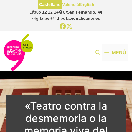
Saltar
Castellano
Valencià
English
al
965 12 12 14
C/San Fernando, 44
contenido
gilalbert@diputacionalicante.es
MENÚ
«Teatro contra la
desmemoria o la
memoria viva del