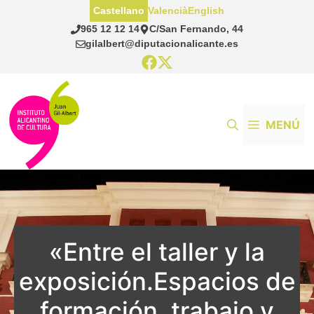
Saltar
Castellano
Valencià
English
al
965 12 12 14
C/San Fernando, 44
contenido
gilalbert@diputacionalicante.es
MENÚ
«Entre el taller y la
exposición.Espacios de
formación, trabajo y