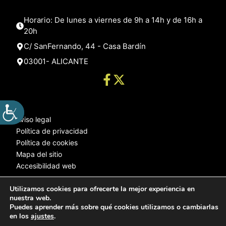
Horario: De lunes a viernes de 9h a 14h y de 16h a
20h
C/ SanFernando, 44 - Casa Bardín
03001- ALICANTE
Aviso legal
Política de privacidad
Política de cookies
Mapa del sitio
Accesibilidad web
Utilizamos cookies para ofrecerte la mejor experiencia en
nuestra web.
© 2025 Web desarrollada por el Servicio de Informática de Diputación
Puedes aprender más sobre qué cookies utilizamos o cambiarlas
de Alicante
en los
ajustes
.