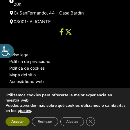
20h
C/ SanFernando, 44 - Casa Bardín
03001- ALICANTE
Aviso legal
Política de privacidad
Política de cookies
Mapa del sitio
Accesibilidad web
Utilizamos cookies para ofrecerte la mejor experiencia en
nuestra web.
© 2025 Web desarrollada por el Servicio de Informática de Diputación
Puedes aprender más sobre qué cookies utilizamos o cambiarlas
de Alicante
en los
ajustes
.
Cerrar el banner de 
Aceptar
Rechazar
Ajustes