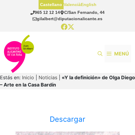
Saltar
Castellano
Valencià
English
al
965 12 12 14
C/San Fernando, 44
contenido
gilalbert@diputacionalicante.es
MENÚ
Estás en:
Inicio
|
Noticias
|
«Y la definición» de Olga Diego
– Arte en la Casa Bardín
Descargar