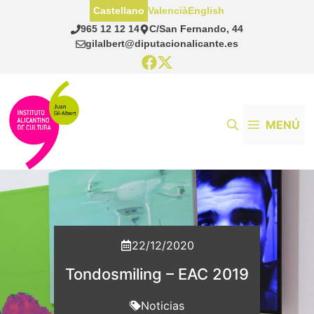
Saltar
Castellano
Valencià
English
al
965 12 12 14
C/San Fernando, 44
contenido
gilalbert@diputacionalicante.es
MENÚ
22/12/2020
Tondosmiling – EAC 2019
Noticias