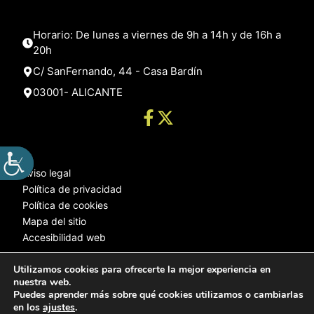
Horario: De lunes a viernes de 9h a 14h y de 16h a
20h
C/ SanFernando, 44 - Casa Bardín
03001- ALICANTE
Aviso legal
Política de privacidad
Política de cookies
Mapa del sitio
Accesibilidad web
Utilizamos cookies para ofrecerte la mejor experiencia en
nuestra web.
© 2025 Web desarrollada por el Servicio de Informática de Diputación
Puedes aprender más sobre qué cookies utilizamos o cambiarlas
de Alicante
en los
ajustes
.