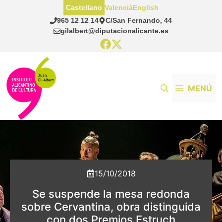
Saltar
Castellano
Valencià
English
al
965 12 12 14
C/San Fernando, 44
contenido
gilalbert@diputacionalicante.es
MENÚ
15/10/2018
Se suspende la mesa redonda
sobre Cervantina, obra distinguida
con dos Premios Estruch