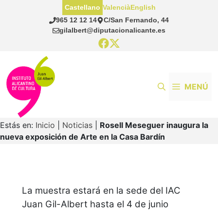
Saltar
Castellano
Valencià
English
al
965 12 12 14
C/San Fernando, 44
contenido
gilalbert@diputacionalicante.es
MENÚ
Estás en:
Inicio
|
Noticias
|
Rosell Meseguer inaugura la
nueva exposición de Arte en la Casa Bardín
La muestra estará en la sede del IAC
Juan Gil-Albert hasta el 4 de junio