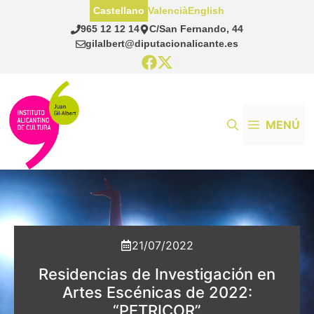
Saltar
Castellano
Valencià
English
al
965 12 12 14
C/San Fernando, 44
contenido
gilalbert@diputacionalicante.es
MENÚ
21/07/2022
Residencias de Investigación en
Artes Escénicas de 2022:
“PETRICOR”