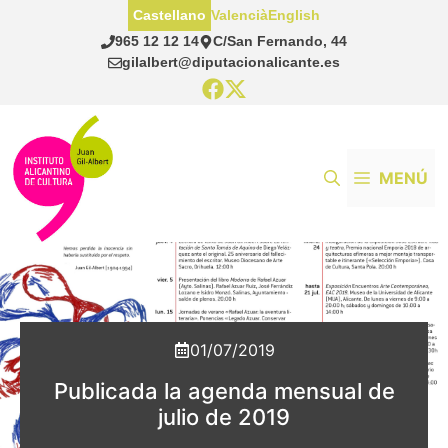
Saltar
Castellano
Valencià
English
al
965 12 12 14
C/San Fernando, 44
contenido
gilalbert@diputacionalicante.es
MENÚ
01/07/2019
Publicada la agenda mensual de
julio de 2019