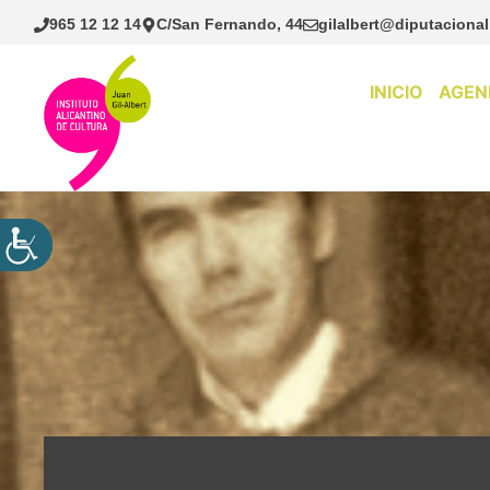
Saltar
965 12 12 14
C/San Fernando, 44
gilalbert@diputacional
al
contenido
INICIO
AGEN