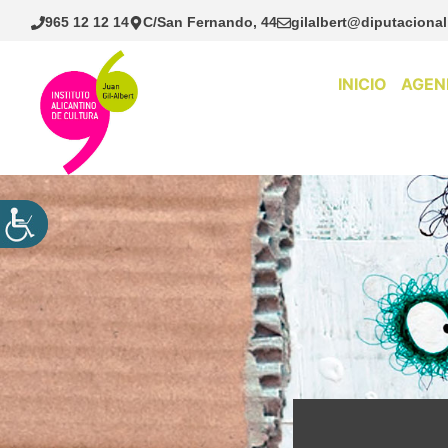
Saltar
965 12 12 14
C/San Fernando, 44
gilalbert@diputacional
al
contenido
INICIO
AGEN