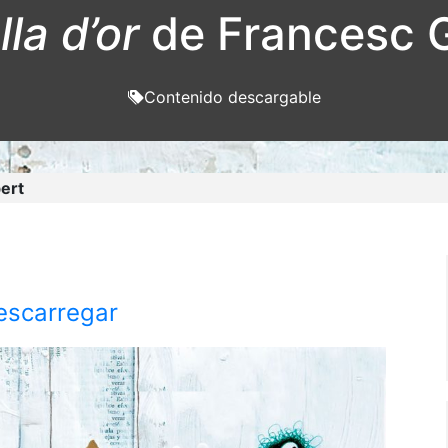
lla d’or
de Francesc G
Contenido descargable
bert
escarregar