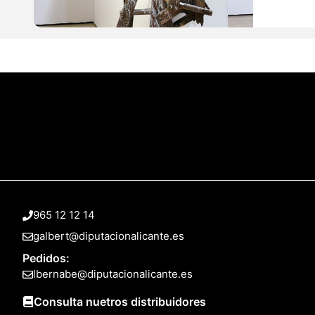
965 12 12 14
galbert@diputacionalicante.es
Pedidos:
lbernabe@diputacionalicante.es
Consulta nuetros distribuidores