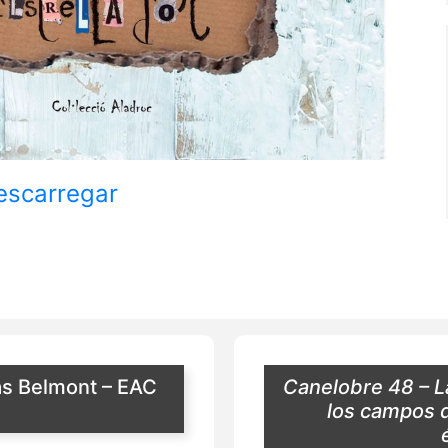
escarregar
as Belmont – EAC
Canelobre 48 – L
los campos d