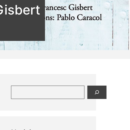
isbert
Buscar