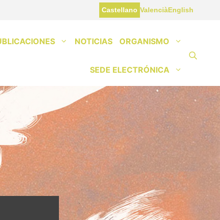
Castellano
Valencià
English
UBLICACIONES
NOTICIAS
ORGANISMO
SEDE ELECTRÓNICA