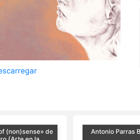
escarregar
 of (non)sense» de
Antonio Parras 
ro (Arte en la