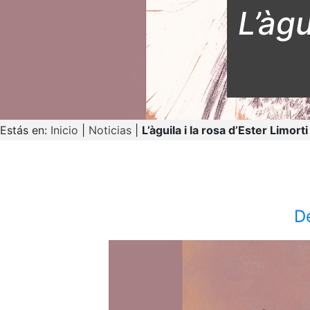
L’àgu
Estás en:
Inicio
|
Noticias
|
L’àguila i la rosa d’Ester Limorti
D