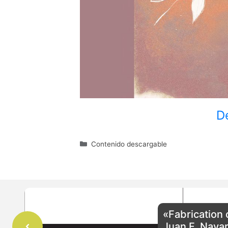
D
Categorías
Contenido descargable
«Fabrication
Juan F. Navar