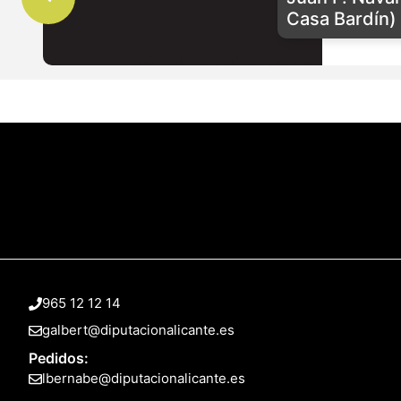
Casa Bardín)
965 12 12 14
galbert@diputacionalicante.es
Pedidos:
lbernabe@diputacionalicante.es