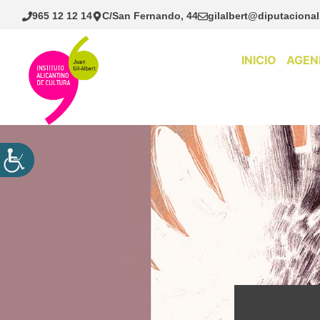
Saltar
965 12 12 14
C/San Fernando, 44
gilalbert@diputacional
al
contenido
INICIO
AGEN