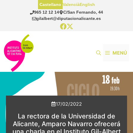
Saltar
Castellano
Valencià
English
al
965 12 12 14
C/San Fernando, 44
contenido
gilalbert@diputacionalicante.es
MENÚ
17/02/2022
La rectora de la Universidad de
Alicante, Amparo Navarro ofrecerá
una charla en el Instituto Gil-Albert