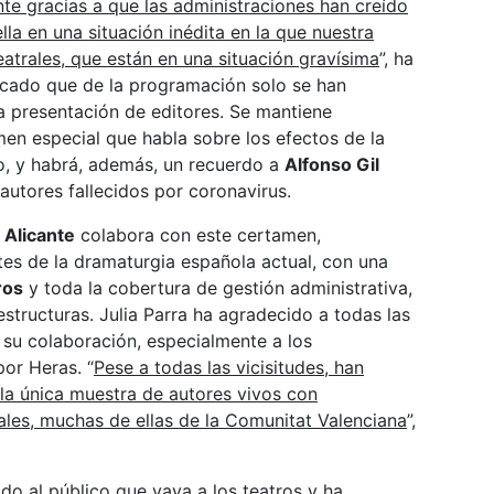
te gracias a que las administraciones han creído
la en una situación inédita en la que nuestra
eatrales, que están en una situación gravísima
”, ha
cado que de la programación solo se han
a presentación de editores. Se mantiene
men especial que habla sobre los efectos de la
o, y habrá, además, un recuerdo a
Alfonso Gil
 autores fallecidos por coronavirus.
 Alicante
colabora con este certamen,
es de la dramaturgia española actual, con una
ros
y toda la cobertura de gestión administrativa,
estructuras. Julia Parra ha agradecido a todas las
 su colaboración, especialmente a los
por Heras. “
Pese a todas las vicisitudes, han
la única muestra de autores vivos con
les, muchas de ellas de la Comunitat Valenciana
”,
do al público que vaya a los teatros y ha