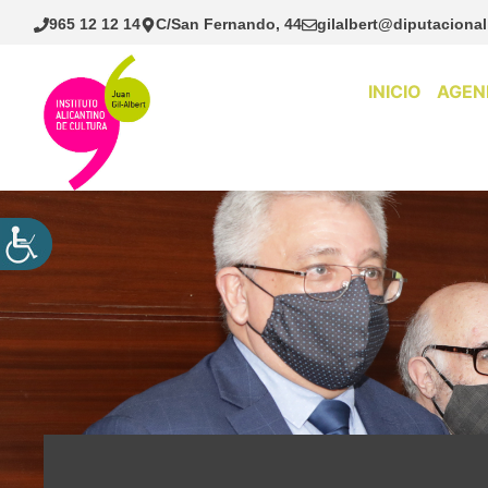
Saltar
965 12 12 14
C/San Fernando, 44
gilalbert@diputacional
al
contenido
INICIO
AGEN