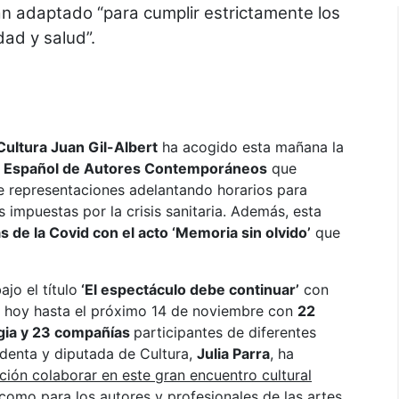
an adaptado “para cumplir estrictamente los
dad y salud”.
 Cultura Juan Gil-Albert
ha acogido esta mañana la
o Español de Autores Contemporáneos
que
 representaciones adelantando horarios para
s impuestas por la crisis sanitaria. Además, esta
s de la Covid con el acto ‘Memoria sin olvido’
que
ajo el título
‘El espectáculo debe continuar’
con
 hoy hasta el próximo 14 de noviembre con
22
rgia y 23 compañías
participantes de diferentes
denta y diputada de Cultura,
Julia Parra
, ha
ción colaborar en este gran encuentro cultural
como para los autores y profesionales de las artes