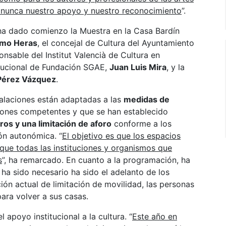
 nunca nuestro apoyo y nuestro reconocimiento
”.
 ha dado comienzo la Muestra en la Casa Bardín
rmo Heras
, el concejal de Cultura del Ayuntamiento
ponsable del Institut Valencià de Cultura en
titucional de Fundación SGAE,
Juan Luis Mira
, y la
Pérez Vázquez
.
talaciones están adaptadas a las
medidas de
ciones competentes y que se han establecido
ros y una limitación de aforo
conforme a los
ón autonómica. “
El objetivo es que los espacios
 que todas las instituciones y organismos que
s
”, ha remarcado. En cuanto a la programación, ha
ha sido necesario ha sido el adelanto de los
ción actual de limitación de movilidad, las personas
ara volver a sus casas.
l apoyo institucional a la cultura. “
Este año en