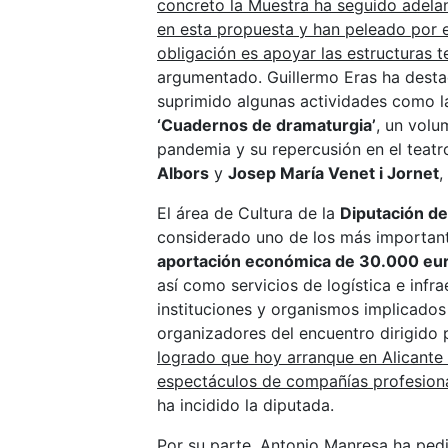
concreto la Muestra ha seguido adelan
en esta propuesta y han peleado por el
obligación es apoyar las estructuras t
argumentado. Guillermo Eras ha desta
suprimido algunas actividades como l
‘Cuadernos de dramaturgia’
, un volu
pandemia y su repercusión en el teatr
Albors
y
Josep María Venet i Jornet
,
El área de Cultura de la
Diputación de
considerado uno de los más important
aportación económica de 30.000 eu
así como servicios de logística e infra
instituciones y organismos implicados
organizadores del encuentro dirigido 
logrado que hoy arranque en Alicante 
espectáculos de compañías profesiona
ha incidido la diputada.
Por su parte, Antonio Manresa ha pedi