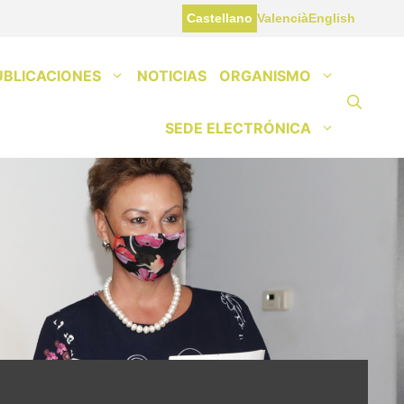
Castellano
Valencià
English
UBLICACIONES
NOTICIAS
ORGANISMO
SEDE ELECTRÓNICA