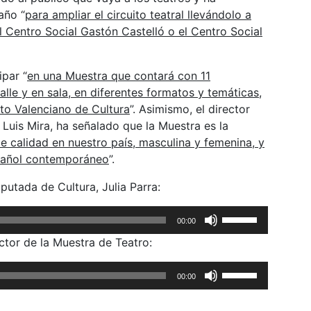
año “
para ampliar el circuito teatral llevándolo a
 Centro Social Gastón Castelló o el Centro Social
ipar “
en una Muestra que contará con 11
lle y en sala, en diferentes formatos y temáticas,
uto Valenciano de Cultura
”. Asimismo, el director
Luis Mira, ha señalado que la Muestra es la
 calidad en nuestro país, masculina y femenina, y
spañol contemporáneo
”.
putada de Cultura, Julia Parra:
Utiliza
00:00
las
ctor de la Muestra de Teatro:
teclas
de
Utiliza
00:00
flecha
las
arriba/abajo
teclas