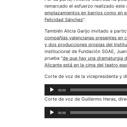
remarcado el esfuerzo realizado este 
emplazamientos en barrios como en el
Felicidad Sánchez
”.
También Alicia Garijo invitado a partic
compañías valencianas presentes en ca
y dos producciones propias del Instit
institucional de Fundación SGAE, Juan 
prueba “
de que hay una dramaturgia de
Alicante está en la cima del teatro e
Corte de voz de la vicepresidenta y di
Reproductor
00:00
de
Corte de voz de Guillermo Heras, dire
audio
Reproductor
00:00
de
audio