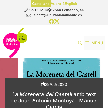
Saltar
Castellano
Valencià
English
al
965 12 12 14
C/San Fernando, 44
contenido
gilalbert@diputacionalicante.es
MENÚ
29/06/2020
La Moreneta del Castell
amb text
de Joan Antonio Montoya i Manuel
Garcia