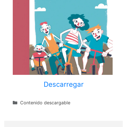
Descarregar
Categorías
Contenido descargable