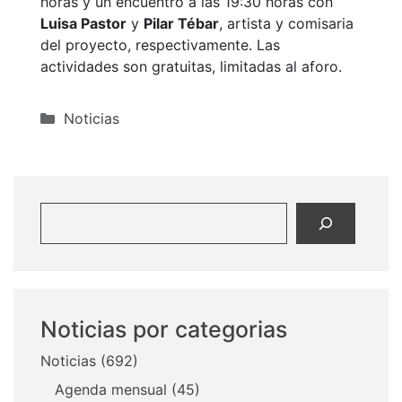
horas y un encuentro a las 19:30 horas con
Luisa Pastor
y
Pilar Tébar
, artista y comisaria
del proyecto, respectivamente. Las
actividades son gratuitas, limitadas al aforo.
Categorías
Noticias
Buscar
Noticias por categorias
Noticias
(692)
Agenda mensual
(45)