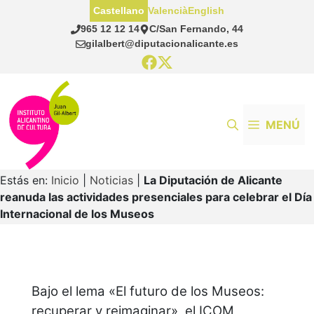
Saltar
Castellano
Valencià
English
al
965 12 12 14
C/San Fernando, 44
contenido
gilalbert@diputacionalicante.es
MENÚ
Estás en:
Inicio
|
Noticias
|
La Diputación de Alicante
reanuda las actividades presenciales para celebrar el Día
Internacional de los Museos
Bajo el lema «El futuro de los Museos:
recuperar y reimaginar», el ICOM