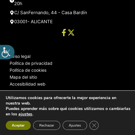
20h
C/ SanFernando, 44 - Casa Bardín
03001- ALICANTE
Aviso legal
Política de privacidad
Política de cookies
Mapa del sitio
Accesibilidad web
Utilizamos cookies para ofrecerte la mejor experiencia en
nuestra web.
© 2025 Web desarrollada por el Servicio de Informática de Diputación
Puedes aprender más sobre qué cookies utilizamos o cambiarlas
de Alicante
en los
ajustes
.
Cerrar el banner de 
Aceptar
Rechazar
Ajustes