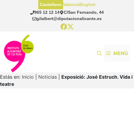
Saltar
Castellano
Valencià
English
al
965 12 12 14
C/San Fernando, 44
contenido
gilalbert@diputacionalicante.es
MENÚ
Estás en:
Inicio
|
Noticias
|
Exposició: José Estruch. Vida i
teatre