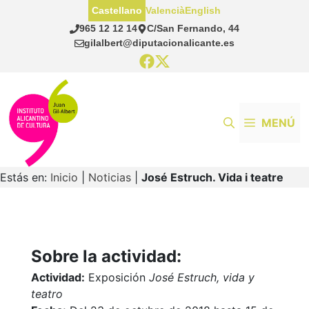
Saltar
Castellano
Valencià
English
al
965 12 12 14
C/San Fernando, 44
contenido
gilalbert@diputacionalicante.es
MENÚ
Estás en:
Inicio
|
Noticias
|
José Estruch. Vida i teatre
Sobre la actividad:
Actividad:
Exposición
José Estruch, vida y
teatro