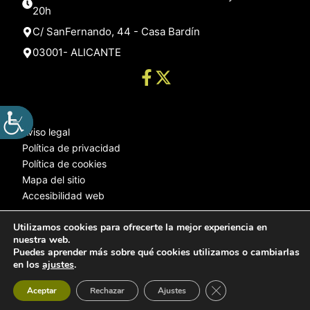
20h
C/ SanFernando, 44 - Casa Bardín
03001- ALICANTE
Aviso legal
Política de privacidad
Política de cookies
Mapa del sitio
Accesibilidad web
Utilizamos cookies para ofrecerte la mejor experiencia en
nuestra web.
© 2025 Web desarrollada por el Servicio de Informática de Diputación
Puedes aprender más sobre qué cookies utilizamos o cambiarlas
de Alicante
en los
ajustes
.
Cerrar el banner de 
Aceptar
Rechazar
Ajustes