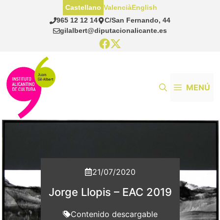
Saltar
Castellano
Valencià
English
al
965 12 12 14
C/San Fernando, 44
contenido
gilalbert@diputacionalicante.es
MENÚ
21/07/2020
Jorge Llopis – EAC 2019
Contenido descargable